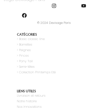
© 2024 Devisage Paris
CATÉGORIES
>
Basic classic line
> Barrettes
> Peignes
> Pinces
> Pony Tail
>
Serre-têtes
> Collection Printemps Eté
LIENS UTILES
Livraison et retours
Notre histoire
Nos innovations