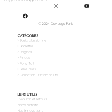
© 2024 Devisage Paris
CATÉGORIES
>
Basic classic line
> Barrettes
> Peignes
> Pinces
> Pony Tail
>
Serre-têtes
> Collection Printemps Eté
LIENS UTILES
Livraison et retours
Notre histoire
Nos innovations