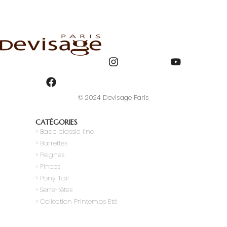
© 2024 Devisage Paris
CATÉGORIES
>
Basic classic line
> Barrettes
> Peignes
> Pinces
> Pony Tail
>
Serre-têtes
> Collection Printemps Eté