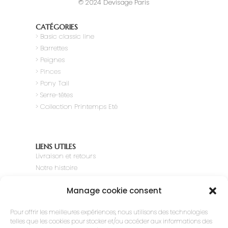
© 2024 Devisage Paris
CATÉGORIES
>
Basic classic line
> Barrettes
> Peignes
> Pinces
> Pony Tail
>
Serre-têtes
> Collection Printemps Eté
LIENS UTILES
Livraison et retours
Notre histoire
Nos innovations
Manage cookie consent
Expertise
Nous contacter
Pour offrir les meilleures expériences, nous utilisons des technologies
telles que les cookies pour stocker et/ou accéder aux informations des