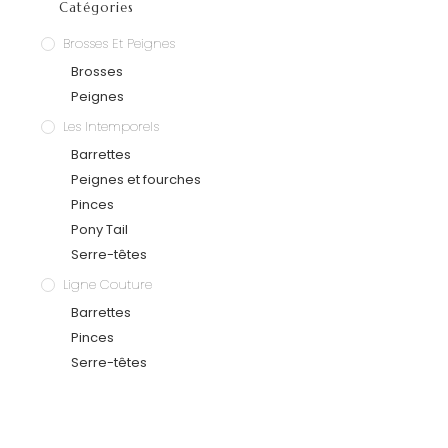
Catégories
Brosses Et Peignes
Brosses
Peignes
Les Intemporels
Barrettes
Peignes et fourches
Pinces
Pony Tail
Serre-têtes
Ligne Couture
Barrettes
Pinces
Serre-têtes