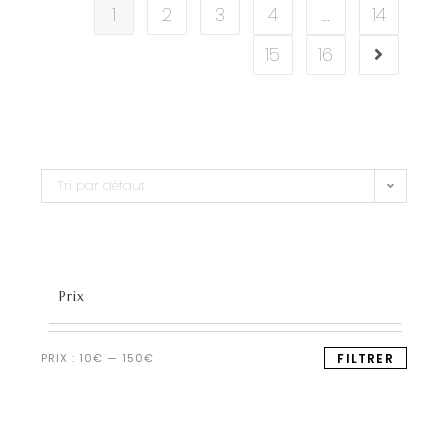
1
2
3
4
…
14
15
16
Tri par défaut
Prix
PRIX :
10€
—
150€
FILTRER