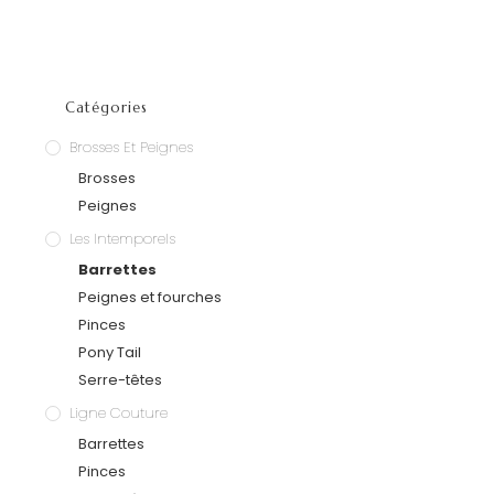
Catégories
Brosses Et Peignes
Brosses
Peignes
Les Intemporels
Barrettes
Peignes et fourches
Pinces
Pony Tail
Serre-têtes
Ligne Couture
Barrettes
Pinces