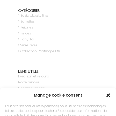
CATÉGORIES
>
Basic classic line
> Barrettes
> Peignes
> Pinces
> Pony Tail
>
Serre-têtes
> Collection Printemps Eté
LIENS UTILES
Livraison et retours
Notre histoire
Nos innovations
Expertise
Manage cookie consent
Nous contacter
Pour offrir les meilleures expériences, nous utilisons des technologies
telles que les cookies pour stocker et/ou accéder aux informations des
appareils. Le fait de consentir à ces technologies nous permettra de