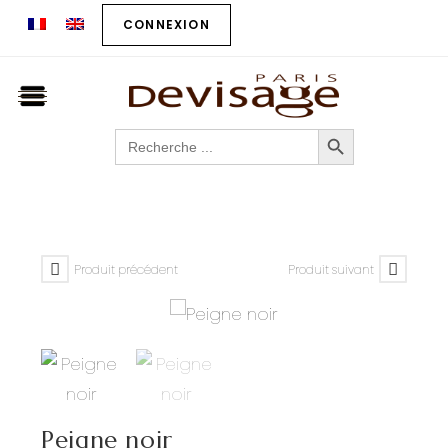
CONNEXION
SEARCH BUTTON
Search
for:
Produit précédent
Produit suivant
Peigne noir