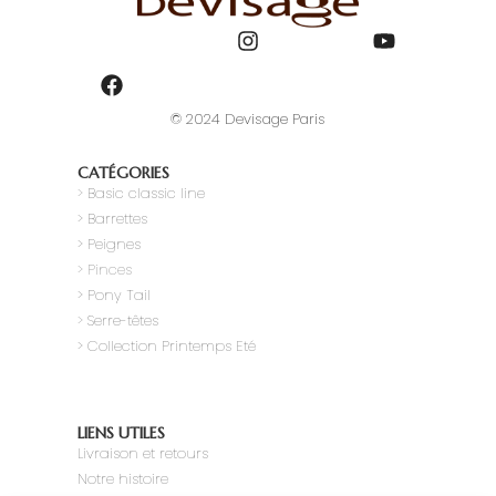
© 2024 Devisage Paris
CATÉGORIES
>
Basic classic line
> Barrettes
> Peignes
> Pinces
> Pony Tail
>
Serre-têtes
> Collection Printemps Eté
LIENS UTILES
Livraison et retours
Notre histoire