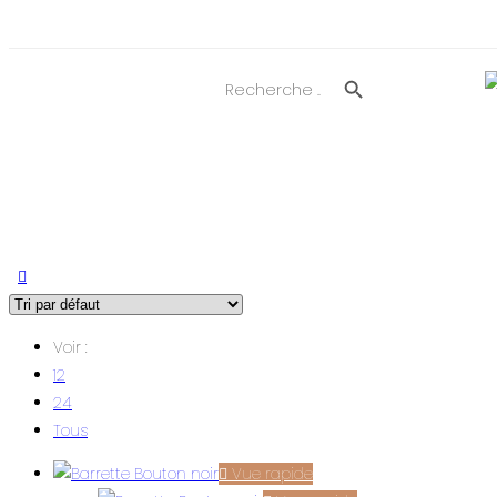
Search Button
Search
for:
Voir :
12
24
Tous
Vue rapide