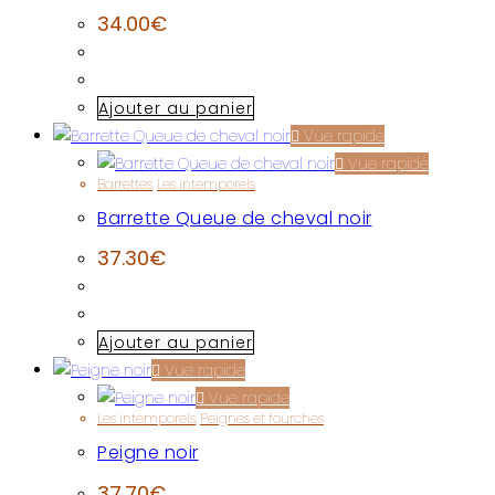
34.00
€
Ajouter au panier
Vue rapide
Vue rapide
Barrettes
,
Les intemporels
Barrette Queue de cheval noir
37.30
€
Ajouter au panier
Vue rapide
Vue rapide
Les intemporels
,
Peignes et fourches
Peigne noir
37.70
€