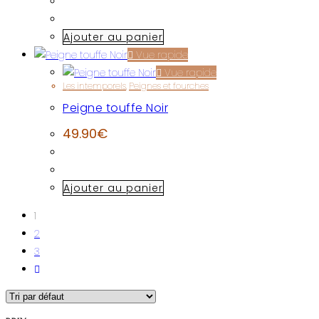
Ajouter au panier
Vue rapide
Vue rapide
Les intemporels
,
Peignes et fourches
Peigne touffe Noir
49.90
€
Ajouter au panier
1
2
3