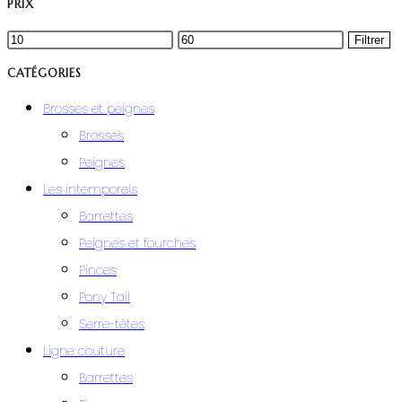
PRIX
Filtrer
CATÉGORIES
Brosses et peignes
Brosses
Peignes
Les intemporels
Barrettes
Peignes et fourches
Pinces
Pony Tail
Serre-têtes
Ligne couture
Barrettes