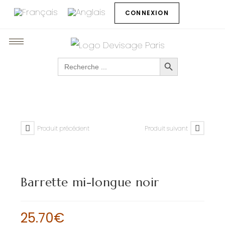
CONNEXION
SEARCH BUTTON
Search
for:
Produit précédent
Produit suivant
Barrette mi-longue noir
25.70
€