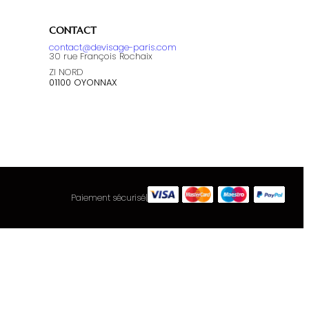
CONTACT
contact@devisage-paris.com
30 rue François Rochaix
ZI NORD
01100 OYONNAX
Paiement sécurisé
|