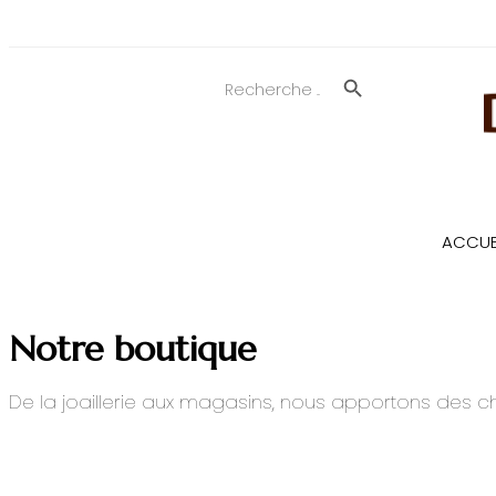
Search Button
Search
for:
ACCUE
Notre boutique
De la joaillerie aux magasins, nous apportons des