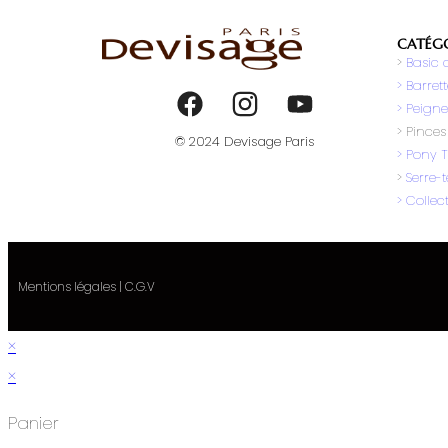
CATÉGO
>
Basic c
> Barret
> Peigne
> Pinces
© 2024 Devisage Paris
> Pony T
>
Serre-t
> Collec
Mentions légales
|
C.G.V
×
×
Panier