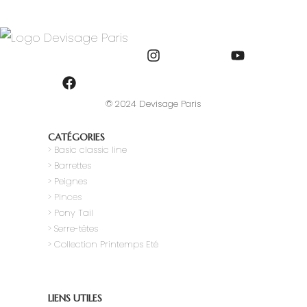
© 2024 Devisage Paris
CATÉGORIES
>
Basic classic line
> Barrettes
> Peignes
> Pinces
> Pony Tail
>
Serre-têtes
> Collection Printemps Eté
LIENS UTILES