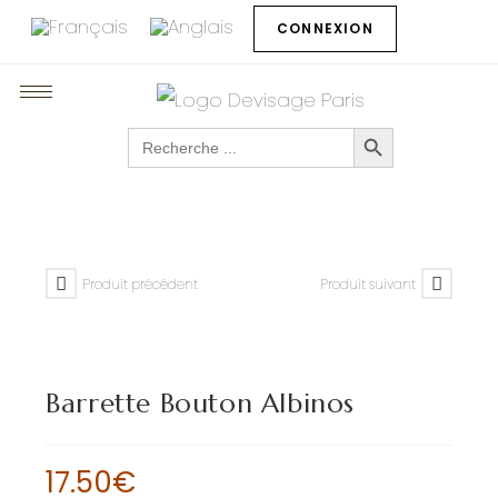
CONNEXION
SEARCH BUTTON
Search
for:
Produit précédent
Produit suivant
Barrette Bouton Albinos
17.50
€