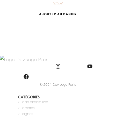
32.50
€
AJOUTER AU PANIER
© 2024 Devisage Paris
CATÉGORIES
>
Basic classic line
> Barrettes
> Peignes