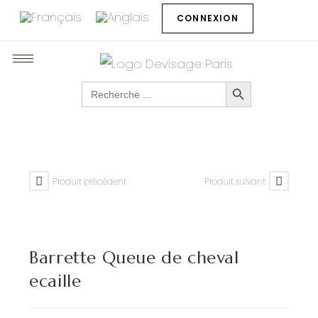
CONNEXION
SEARCH BUTTON
Search
for:
Produit précédent
Produit suivant
Barrette Queue de cheval
ecaille