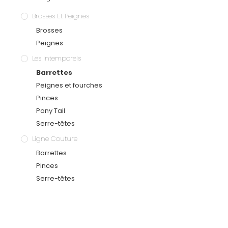
Brosses Et Peignes
Brosses
Peignes
Les Intemporels
Barrettes
Peignes et fourches
Pinces
Pony Tail
Serre-têtes
Ligne Couture
Barrettes
Pinces
Serre-têtes