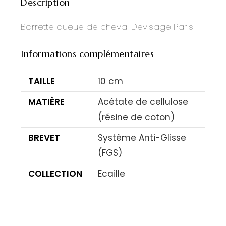
Description
Barrette queue de cheval Devisage Paris
Informations complémentaires
TAILLE
10 cm
MATIÈRE
Acétate de cellulose
(résine de coton)
BREVET
Système Anti-Glisse
(FGS)
COLLECTION
Ecaille