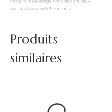
Pince mini Devisage Paris décoré de 4
cristaux Swarovski ® Elements
Produits
similaires