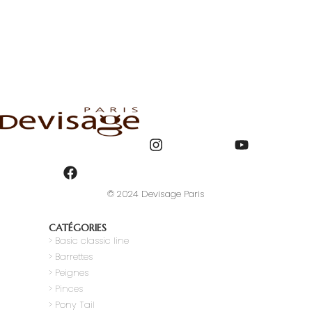
© 2024 Devisage Paris
CATÉGORIES
>
Basic classic line
> Barrettes
> Peignes
> Pinces
> Pony Tail