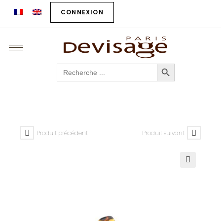
CONNEXION
SEARCH BUTTON
Search
for:
Produit précédent
Produit suivant
🔍