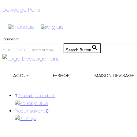
Skip
Devisage Paris
to
content
Connexion
Search for:
Search Button
ACCUEIL
E-SHOP
MAISON DEVISAGE
Produit précédent
Produit suivant