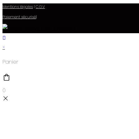
Mentions légales
|
C.G.V
Paiement sécurisé
|
×
Panier
0