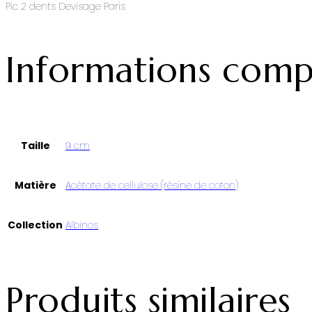
Pic 2 dents Devisage Paris
Informations comp
Taille
9 cm
Matière
Acétate de cellulose (résine de coton)
Collection
Albinos
Produits similaires