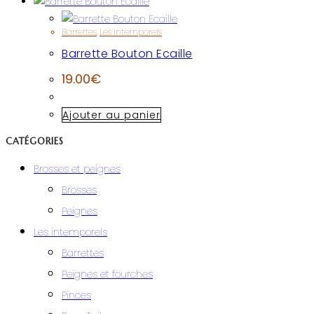
Barrettes
,
Les intemporels
Barrette Bouton Ecaille
19.00
€
Ajouter au panier
CATÉGORIES
Brosses et peignes
Brosses
Peignes
Les intemporels
Barrettes
Peignes et fourches
Pinces