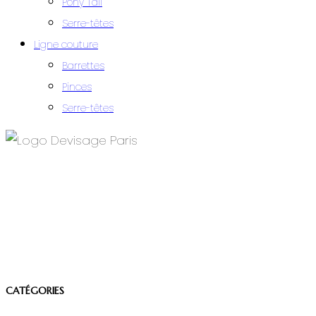
Pony Tail
Serre-têtes
Ligne couture
Barrettes
Pinces
Serre-têtes
CATÉGORIES