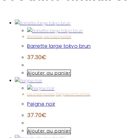
Barrettes
,
Les intemporels
Barrette large tokyo brun
37.30
€
Ajouter au panier
Les intemporels
,
Peignes et fourches
Peigne noir
37.70
€
Ajouter au panier