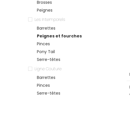
Brosses
Peignes
Les Intemporels
Barrettes
Peignes et fourches
Pinces
Pony Tail
Serre-têtes
Ligne Couture
Barrettes
Pinces
Serre-têtes