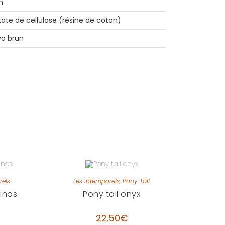
m
ate de cellulose (résine de coton)
yo brun
rels
Les intemporels
,
Pony Tail
binos
Pony tail onyx
22.50
€