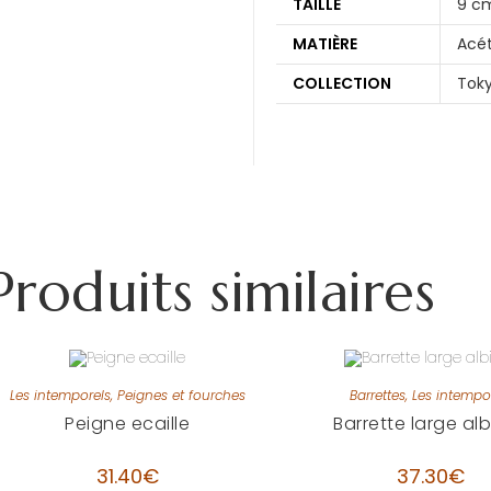
TAILLE
9 c
MATIÈRE
Acét
COLLECTION
Tok
Produits similaires
Les intemporels
,
Peignes et fourches
Barrettes
,
Les intempo
Peigne ecaille
Barrette large al
31.40
€
37.30
€