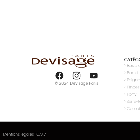
CATÉGO
>
Basic c
> Barret
> Peigne
© 2024 Devisage Paris
> Pinces
> Pony T
>
Serre-t
> Collec
Mentions légales
|
C.G.V