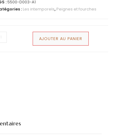
GS :
5500-D003-A1
atégories :
Les intemporels
,
Peignes et fourches
AJOUTER AU PANIER
entaires