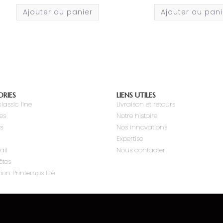
Ajouter au panier
Ajouter au pani
RIES
LIENS UTILES
lassic line
Livraison et retours
tes
Notre histoire
s
Nos innovations
Expertise
ail
Nous contacter
êtes
tion Printemps Eté