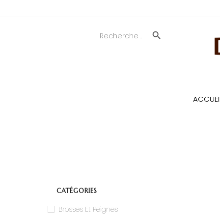
SEARCH BUTTON
Search
for:
ACCUEI
CATÉGORIES
Brosses Et Peignes